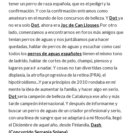
tener un perro de raza española, que es el pedigrí y la 
confirmación. Y con la confirmación entramos como 
amateurs en el mundo de los concursos de belleza. Y 
Dot 
ya 
no era solo 
Dot
, ahora era 
Joc de Can Llosses
.Por otro 
lado, comenzamos a encontrarnos en foros más amigos que 
tenían perros de aguas y nos juntábamos para hacer 
quedadas, hablar de perros de aguas y escuchar como casi 
todos los 
perros de aguas españoles
 tienen el mismo tono 
de ladrido, hablar de cortes de pelo, champú, piensos y 
lugares para ir a nadar. Y cosas no tan divertidas como la 
displasia, la atrofia progresiva de la retina (PRA), el 
hipotiroidismo...Y para principios de 2010 rondaba en mi 
mente la idea de aumentar la familia, y hacer algo en serio. 
Dot 
sería campeón de belleza de Catalunya ese año y más 
tarde campeón internacional. Y después de informarme y 
buscar un perro de aguas de un criador profesional y serio, 
con una línea de sangre que se adaptará a mi filosofía, llegó 
el Diciembre de aquel año, desde Finlandia, 
Dash 
(Concurrido Serranía Solana)
.