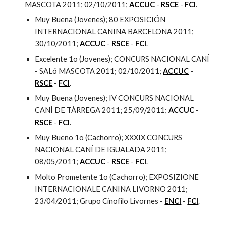
MASCOTA 2011; 02/10/2011; 
ACCUC
 - 
RSCE
 - 
FCI
. 
Muy Buena (Jovenes); 80 EXPOSICIÓN 
INTERNACIONAL CANINA BARCELONA 2011; 
30/10/2011; 
ACCUC
 - 
RSCE
 - 
FCI
.
Excelente 1o (Jovenes); CONCURS NACIONAL CANÍ 
- SALó MASCOTA 2011; 02/10/2011; 
ACCUC
 - 
RSCE
 - 
FCI
.
Muy Buena (Jovenes); IV CONCURS NACIONAL 
CANÍ DE TÀRREGA 2011; 25/09/2011; 
ACCUC
 - 
RSCE
 - 
FCI
.
Muy Bueno 1o (Cachorro); XXXIX CONCURS 
NACIONAL CANÍ DE IGUALADA 2011; 
08/05/2011; 
ACCUC
 - 
RSCE
 - 
FCI
.
Molto Prometente 1o (Cachorro); EXPOSIZIONE 
INTERNACIONALE CANINA LIVORNO 2011; 
23/04/2011; Grupo Cinofilo Livornes - 
ENCI
 - 
FCI
.